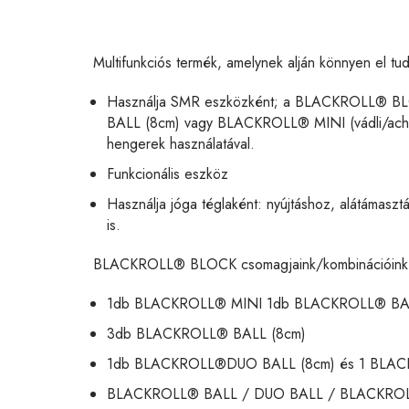
Multifunkciós termék, amelynek alján könnyen 
Használja SMR eszközként; a BLACKROLL® BL
BALL (8cm) vagy BLACKROLL® MINI (vádli/achill
hengerek használatával.
Funkcionális eszköz
Használja jóga téglaként: nyújtáshoz, alátámasz
is.
BLACKROLL® BLOCK csomagjaink/kombinációink
1db BLACKROLL® MINI 1db BLACKROLL® BAL
3db BLACKROLL® BALL (8cm)
1db BLACKROLL®DUO BALL (8cm) és 1 BLAC
BLACKROLL® BALL / DUO BALL / BLACKROLL® 