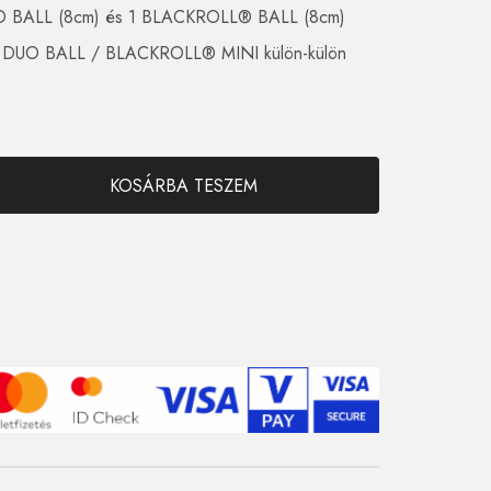
BALL (8cm) és 1 BLACKROLL® BALL (8cm)
DUO BALL / BLACKROLL® MINI külön-külön
KOSÁRBA TESZEM