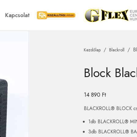
Kapcsolat
Kiszállítási árak
/
/
B
Kezdőlap
Blackroll
Blackroll
Swedish Postu
Block Blac
14 890
Ft
BLACKROLL® BLOCK csom
1db BLACKROLL® MIN
3db BLACKROLL® BAL