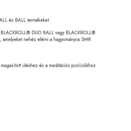
ALL és BALL termékeket.
ek. A BLACKROLL® DUO BALL vagy BLACKROLL®
i, amelyeket nehéz elérni a hagyományos SMR
a magasított üléshez és a meditációs pozíciókhoz