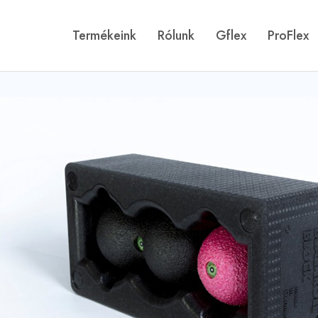
Termékeink
Rólunk
Gflex
ProFlex
Gflex
Történetünk
ProFlex
Galéria