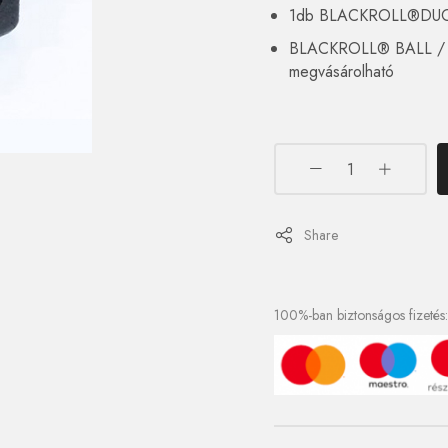
1db BLACKROLL®DUO 
BLACKROLL® BALL / 
megvásárolható
Share
100%-ban biztonságos fizetés: