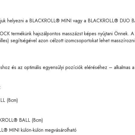
el tudjuk helyezni a BLACKROLL® MINI vagy a BLACKROLL® DUO B
OCK termékünk hajszálpontos masszázst képes nyújtani Önn
es) segítségével azon célzott izomcsoportokat lehet masszírozn
táshoz és az optimális egyensúlyi pozíciók eléréséhez – alkalmas 
:
L (8cm)
KROLL® BALL (8cm)
MINI külön-külön megvásárolható