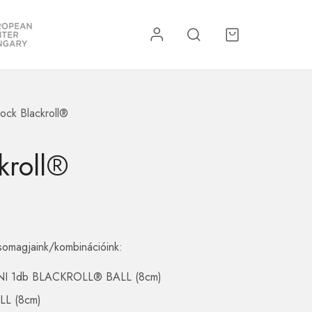
lock Blackroll®
re
Kiegészítők
kroll®
agjaink/kombinációink:
I 1db BLACKROLL® BALL (8cm)
L (8cm)