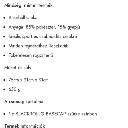
Minőségi német termék.
Baseball sapka
Anyaga: 85% poliészter, 15% gyapjú
Ideális sport és szabadidős célokra
Minden fejmérethez illeszkedik
Tökéletesen rögzíthető
Méret és súly
75cm x 31cm x 31cm
650 g
A csomag tartalma
1 x BLACKROLL® BASECAP szürke színben
Termék információk