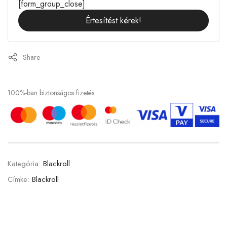
[form_group_close]
Share
100%-ban biztonságos fizetés:
Kategória:
Blackroll
Címke:
Blackroll