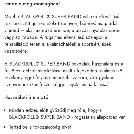
rendeld meg csomagban!
Mivel a BLACKROLL® SUPER BAND változó ellenállású
textilbe szőtt gumiköteleket könnyen, bárhová magaddal
viheted – akár az edzőterembe, a utazás, nyaralás során
vagy az irodába. A rugalmas ellenállású szalagok a
rehabilitáció terén is alkalmazhatóak a sportsérülések
kezelésére.
A BLACKROLL® SUPER BAND sokoldalú használata és a
felsőtest célzott stabilizálása miatt kifejezetten alkalmas ülő
tevékenységet folytató emberek számára, akik gyakran
szenvednek izomfeszültséggel, nyak- és hátfájással.
Használati útmutató
Minden edzés előtt győződj meg róla, hogy a
BLACKROLL® SUPER BAND kifogástalan állapotban van
Tartsd be a fokozatosság elvét