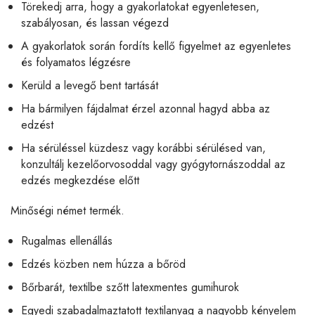
Törekedj arra, hogy a gyakorlatokat egyenletesen,
szabályosan, és lassan végezd
A gyakorlatok során fordíts kellő figyelmet az egyenletes
és folyamatos légzésre
Kerüld a levegő bent tartását
Ha bármilyen fájdalmat érzel azonnal hagyd abba az
edzést
Ha sérüléssel küzdesz vagy korábbi sérülésed van,
konzultálj kezelőorvosoddal vagy gyógytornászoddal az
edzés megkezdése előtt
Minőségi német termék.
Rugalmas ellenállás
Edzés közben nem húzza a bőröd
Bőrbarát, textilbe szőtt latexmentes gumihurok
Egyedi szabadalmaztatott textilanyag a nagyobb kényelem