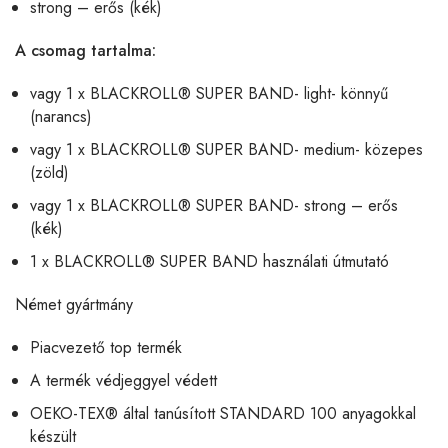
strong – erős (kék)
A csomag tartalma:
vagy 1 x BLACKROLL® SUPER BAND- light- könnyű
(narancs)
vagy 1 x BLACKROLL® SUPER BAND- medium- közepes
(zöld)
vagy 1 x BLACKROLL® SUPER BAND- strong – erős
(kék)
1 x BLACKROLL® SUPER BAND használati útmutató
Német gyártmány
Piacvezető top termék
A termék védjeggyel védett
OEKO-TEX® által tanúsított STANDARD 100 anyagokkal
készült