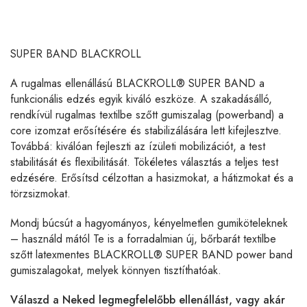
SUPER BAND BLACKROLL
A rugalmas ellenállású BLACKROLL® SUPER BAND a
funkcionális edzés egyik kiváló eszköze. A szakadásálló,
rendkívül rugalmas textilbe szőtt gumiszalag (powerband) a
core izomzat erősítésére és stabilizálására lett kifejlesztve.
Továbbá: kiválóan fejleszti az ízületi mobilizációt, a test
stabilitását és flexibilitását. Tökéletes választás a teljes test
edzésére. Erősítsd célzottan a hasizmokat, a hátizmokat és a
törzsizmokat.
Mondj búcsút a hagyományos, kényelmetlen gumiköteleknek
– használd mától Te is a forradalmian új, bőrbarát textilbe
szőtt latexmentes BLACKROLL® SUPER BAND power band
gumiszalagokat, melyek könnyen tisztíthatóak.
Válaszd a Neked legmegfelelőbb ellenállást, vagy akár