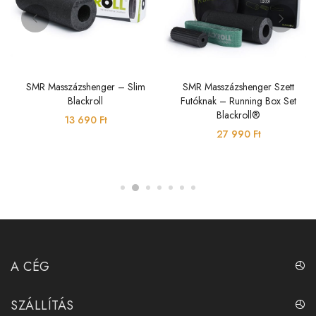
SMR Masszázshenger – Slim
SMR Masszázshenger Szett
Blackroll
Futóknak – Running Box Set
Blackroll®
13 690
Ft
27 990
Ft
A CÉG
SZÁLLÍTÁS