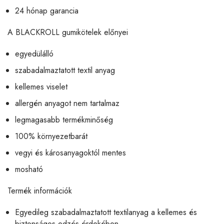
24 hónap garancia
A BLACKROLL gumikötelek előnyei
egyedülálló
szabadalmaztatott textil anyag
kellemes viselet
allergén anyagot nem tartalmaz
legmagasabb termékminőség
100% környezetbarát
vegyi és károsanyagoktól mentes
mosható
Termék információk
Egyedileg szabadalmaztatott textilanyag a kellemes és
biztonságos edzés érdekében