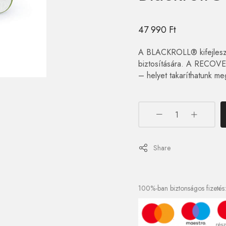
47 990
Ft
A BLACKROLL® kifejlesztet
biztosítására. A RECOVER
– helyet takaríthatunk m
Share
100%-ban biztonságos fizetés: