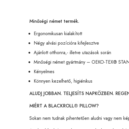
Minőségi német termék.
Ergonomikusan kialakított
Négy alvási pozícióra kifejlesztve
Ajánlott otthonra,- illetve utazások során
Minőségi német gyártmány – OEKO-TEX® STAN
Kényelmes
Könnyen kezelhető, higiénikus
ALUDJ JOBBAN. TELJESÍTS NAPKÖZBEN. REGE
MIÉRT A BLACKROLL® PILLOW?
Sokan nem tudnak pihentetően aludni vagy nem képe