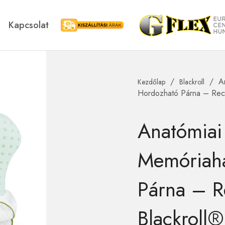
Kapcsolat
Kiszállítási árak
/
/
A
Kezdőlap
Blackroll
Blackroll
Swedish Postu
Hordozható Párna – Reco
Anatómiai
Memóriah
Párna – R
Blackroll®