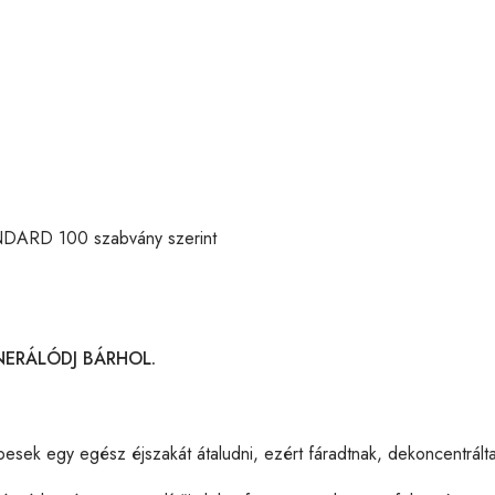
DARD 100 szabvány szerint
NERÁLÓDJ BÁRHOL.
sek egy egész éjszakát átaludni, ezért fáradtnak, dekoncentrált