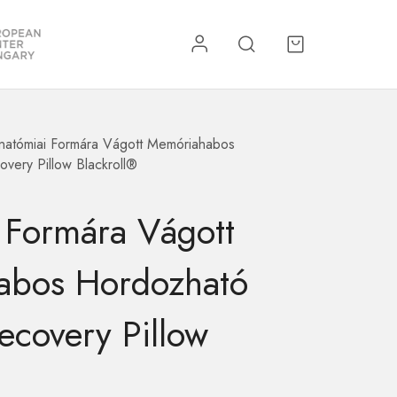
natómiai Formára Vágott Memóriahabos
re
Kiegészítők
very Pillow Blackroll®
 Formára Vágott
abos Hordozható
ecovery Pillow