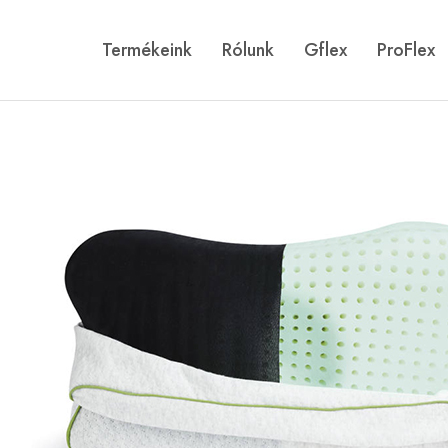
Termékeink
Rólunk
Gflex
ProFlex
Gflex
Történetünk
ProFlex
Galéria