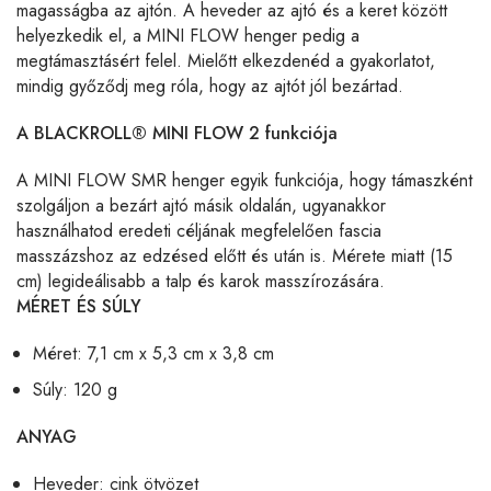
magasságba az ajtón. A heveder az ajtó és a keret között
helyezkedik el, a MINI FLOW henger pedig a
megtámasztásért felel. Mielőtt elkezdenéd a gyakorlatot,
mindig győződj meg róla, hogy az ajtót jól bezártad.
A BLACKROLL
®
MINI FLOW 2 funkciója
A MINI FLOW SMR henger egyik funkciója, hogy támaszként
szolgáljon a bezárt ajtó másik oldalán, ugyanakkor
használhatod eredeti céljának megfelelően fascia
masszázshoz az edzésed előtt és után is. Mérete miatt (15
cm) legideálisabb a talp és karok masszírozására.
MÉRET ÉS SÚLY
Méret: 7,1 cm x 5,3 cm x 3,8 cm
Súly: 120 g
ANYAG
Heveder: cink ötvözet