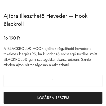
Ajtóra Illeszthető Heveder – Hook
Blackroll
16 190
Ft
A BLACKROLL® HOOK ajtóhoz rögzíthető heveder a
tökéletes kiegészítő, ha különböző erősségű textilbe szőtt
BLACKROLL® gumi szalagokkal akarsz edzeni. Szinte
minden ajtón biztonságosan alkalmazható.
KOSÁRBA TESZEM