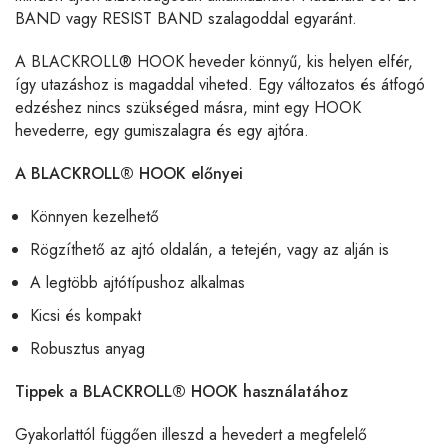
BAND vagy RESIST BAND szalagoddal egyaránt.
A BLACKROLL® HOOK heveder könnyű, kis helyen elfér,
így utazáshoz is magaddal viheted. Egy változatos és átfogó
edzéshez nincs szükséged másra, mint egy HOOK
hevederre, egy gumiszalagra és egy ajtóra.
A BLACKROLL
®
HOOK előnyei
Könnyen kezelhető
Rögzíthető az ajtó oldalán, a tetején, vagy az alján is
A legtöbb ajtótípushoz alkalmas
Kicsi és kompakt
Robusztus anyag
Tippek a BLACKROLL
®
HOOK használatához
Gyakorlattól függően illeszd a hevedert a megfelelő