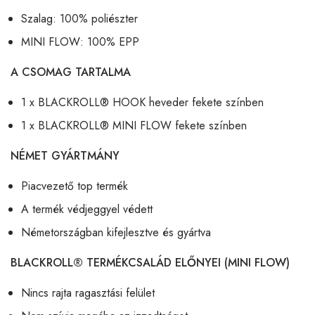
Szalag: 100% poliészter
MINI FLOW: 100% EPP
A CSOMAG TARTALMA
1 x BLACKROLL® HOOK heveder fekete színben
1 x BLACKROLL® MINI FLOW fekete színben
NÉMET GYÁRTMÁNY
Piacvezető top termék
A termék védjeggyel védett
Németországban kifejlesztve és gyártva
BLACKROLL® TERMÉKCSALÁD ELŐNYEI (MINI FLOW)
Nincs rajta ragasztási felület