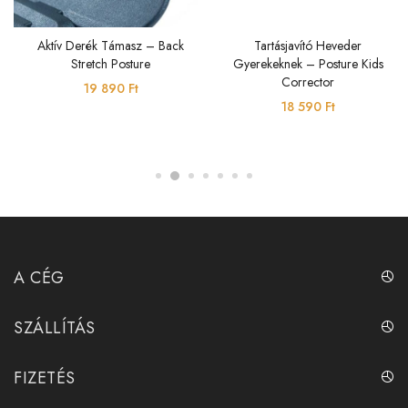
Aktív Derék Támasz – Back
Tartásjavító Heveder
Stretch Posture
Gyerekeknek – Posture Kids
Corrector
19 890
Ft
18 590
Ft
A CÉG
SZÁLLÍTÁS
FIZETÉS