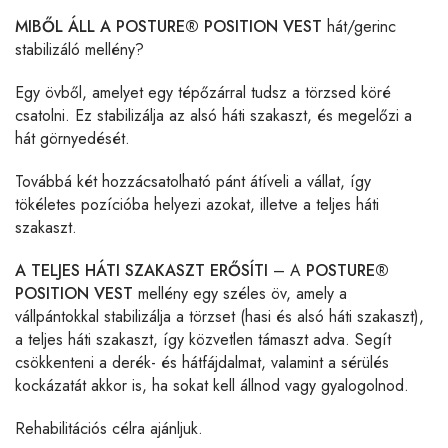
MIBŐL ÁLL A POSTURE® POSITION VEST
hát/gerinc
stabilizáló mellény?
Egy övből, amelyet egy tépőzárral tudsz a törzsed köré
csatolni. Ez stabilizálja az alsó háti szakaszt, és megelőzi a
hát görnyedését.
Továbbá két hozzácsatolható pánt átíveli a vállat, így
tökéletes pozícióba helyezi azokat, illetve a teljes háti
szakaszt.
A TELJES HÁTI SZAKASZT ERŐSÍTI
– A
POSTURE®
POSITION VEST
mellény egy széles öv, amely a
vállpántokkal stabilizálja a törzset (hasi és alsó háti szakaszt),
a teljes háti szakaszt, így közvetlen támaszt adva. Segít
csökkenteni a derék- és hátfájdalmat, valamint a sérülés
kockázatát akkor is, ha sokat kell állnod vagy gyalogolnod.
Rehabilitációs célra ajánljuk.