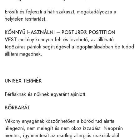
Erősíti és fejleszti a háti szakaszt, megakadályozza a
helytelen testtartást.
KÖNNYŰ HASZNÁLNI
–
POSTURE® POSTITION
VEST
mellény könnyen fel- és levehető, az állítható
tépőzáras pántok segítségével a legoptimálisabban be tudod
állítani magadnak.
UNISEX TERMÉK
Férfiaknak és nőknek egyaránt ajánlott.
BŐRBARÁT
Vékony anyagának köszönhetően a bőröd tud alatta
lélegezni, nem melegít és nem okoz izzadást. Neoprén
mentes, így mentesít az esetleg allergiás reakciók alól.