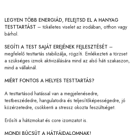
LEGYEN TÖBB ENERGIÁD, FELEJTSD EL A HANYAG
TESTTARTÁST
– tökéletes viselet az irodában, otthon vagy
bárhol.
SEGÍTI A TEST SAJÁT EREJÉNEK FEJLESZTÉSÉT
–
megfelelő testtartás stabilizálja, rögzíti. Emlékezteti a törzset
a szükséges izmok aktivizálására mind az alsó háti szakaszon,
mind a vállaknál.
MIÉRT FONTOS A HELYES TESTTARTÁS?
A testtartásod hatással van a megjelenésedre,
testbeszédedre, hangulatodra és teljesítőképességedre, jó
közérzetedre, csökkenti a stressz okozta feszültséget.
Erősíti a hátizmokat és core izomzatot is.
MONDJ BÚCSÚT A HÁTFÁJDALOMNAK!