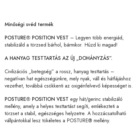
Minőségi svéd termék
POSTURE® POSITION VEST
– Legyen több energiád,
stabilizáld a törzsed bárhol, bármikor. Húzd ki magad!
A HANYAG TESTTARTÁS AZ ÚJ „DOHÁNYZÁS”.
Civilizációs „betegség” a rossz, hanyag testtartás –
negatívan hat egészségünkre, mely nyak, váll és hátfájáshoz
vezethet, továbbá csökkenti az oxigénfelvevő képességet is.
POSTURE® POSITION VEST
egy hát/gerinc stabilizáló
mellény, amely a helyes testtartást segíti, emlékezteti a
törzset a stabil, egészséges helyzetre. A hozzácsatolható
vállpántokkal lesz tökéletes a POSTURE® mellény.