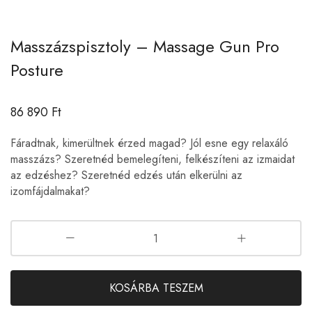
Masszázspisztoly – Massage Gun Pro
Posture
86 890
Ft
Fáradtnak, kimerültnek érzed magad? Jól esne egy relaxáló
masszázs? Szeretnéd bemelegíteni, felkészíteni az izmaidat
az edzéshez? Szeretnéd edzés után elkerülni az
izomfájdalmakat?
KOSÁRBA TESZEM