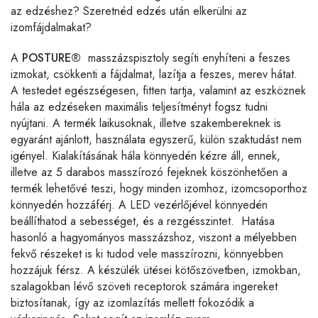
az edzéshez? Szeretnéd edzés után elkerülni az
izomfájdalmakat?
A
POSTURE®
masszázspisztoly segíti enyhíteni a feszes
izmokat, csökkenti a fájdalmat, lazítja a feszes, merev hátat.
A testedet egészségesen, fitten tartja, valamint az eszköznek
hála az edzéseken maximális teljesítményt fogsz tudni
nyújtani. A termék laikusoknak, illetve szakembereknek is
egyaránt ajánlott, használata egyszerű, külön szaktudást nem
igényel. Kialakításának hála könnyedén kézre áll, ennek,
illetve az 5 darabos masszírozó fejeknek köszönhetően a
termék lehetővé teszi, hogy minden izomhoz, izomcsoporthoz
könnyedén hozzáférj. A LED vezérlőjével könnyedén
beállíthatod a sebességet, és a rezgésszintet. Hatása
hasonló a hagyományos masszázshoz, viszont a mélyebben
fekvő részeket is ki tudod vele masszírozni, könnyebben
hozzájuk férsz. A készülék ütései kötőszövetben, izmokban,
szalagokban lévő szöveti receptorok számára ingereket
biztosítanak, így az izomlazítás mellett fokozódik a