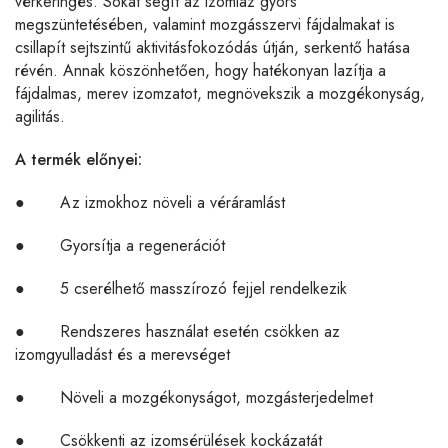
vérkeringés. Sokat segít az izomláz gyors
megszüntetésében, valamint mozgásszervi fájdalmakat is
csillapít sejtszintű aktivitásfokozódás útján, serkentő hatása
révén. Annak köszönhetően, hogy hatékonyan lazítja a
fájdalmas, merev izomzatot, megnövekszik a mozgékonyság,
agilitás.
A termék előnyei:
● Az izmokhoz növeli a véráramlást
● Gyorsítja a regenerációt
● 5 cserélhető masszírozó fejjel rendelkezik
● Rendszeres használat esetén csökken az
izomgyulladást és a merevséget
● Növeli a mozgékonyságot, mozgásterjedelmet
● Csökkenti az izomsérülések kockázatát