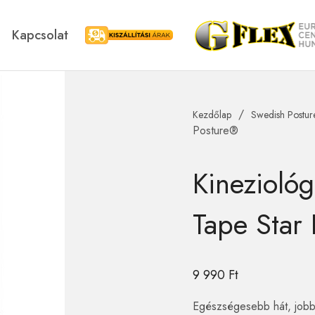
Kapcsolat
Kiszállítási árak
/
Kezdőlap
Swedish Postur
Blackroll
Swedish Postu
Posture®
Kineziológ
Tape Star
9 990
Ft
Egészségesebb hát, jobb 