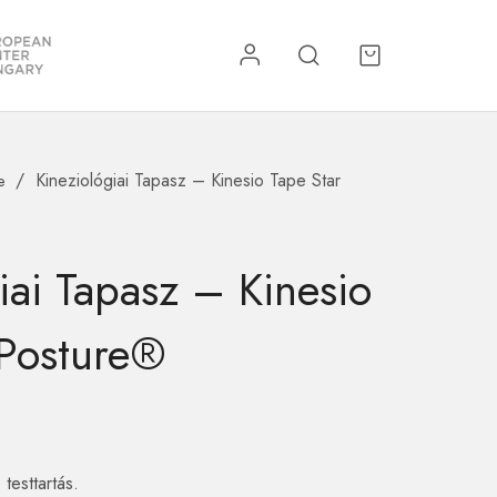
/
Kineziológiai Tapasz – Kinesio Tape Star
e
re
Kiegészítők
iai Tapasz – Kinesio
 Posture®
testtartás.