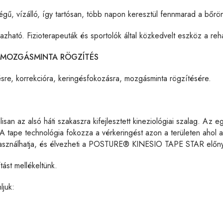
gű, vízálló, így tartósan, több napon keresztül fennmarad a bőr
mazható. Fizioterapeuták és sportolók által közkedvelt eszköz a re
, MOZGÁSMINTA RÖGZÍTÉS
sre, korrekcióra, keringésfokozásra, mozgásminta rögzítésére.
isan az alsó háti szakaszra kifejlesztett kineziológiai szalag. Az eg
. A tape technológia fokozza a vérkeringést azon a területen ahol 
használhatja, és élvezheti a POSTURE® KINESIO TAPE STAR előnye
ást mellékeltünk.
ljuk: