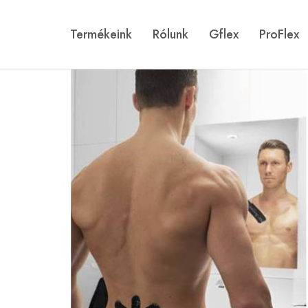
Termékeink
Rólunk
Gflex
ProFlex
Gflex
Történetünk
ProFlex
Galéria