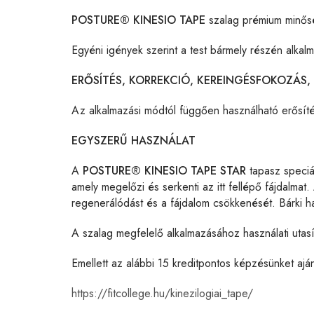
POSTURE® KINESIO TAPE
szalag prémium minősé
Egyéni igények szerint a test bármely részén alkal
ERŐSÍTÉS, KORREKCIÓ, KEREINGÉSFOKOZÁS
Az alkalmazási módtól függően használható erősíté
EGYSZERŰ HASZNÁLAT
A
POSTURE® KINESIO TAPE STAR
tapasz speciál
amely megelőzi és serkenti az itt fellépő fájdalmat
regenerálódást és a fájdalom csökkenését. Bárki 
A szalag megfelelő alkalmazásához használati utasít
Emellett az alábbi 15 kreditpontos képzésünket aján
https://fitcollege.hu/kinezilogiai_tape/