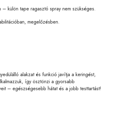
ön – külön tape ragasztó spray nem szükséges.
habilitációban, megelőzésben.
yedülálló alakzat és funkció javítja a keringést,
alkalmazzuk, így ösztönzi a gyorsabb
it – egészségesebb hátat és a jobb testtartást!