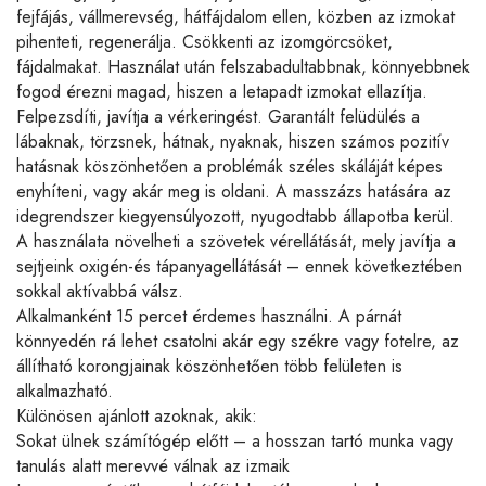
fejfájás, vállmerevség, hátfájdalom ellen, közben az izmokat
pihenteti, regenerálja. Csökkenti az izomgörcsöket,
fájdalmakat. Használat után felszabadultabbnak, könnyebbnek
fogod érezni magad, hiszen a letapadt izmokat ellazítja.
Felpezsdíti, javítja a vérkeringést. Garantált felüdülés a
lábaknak, törzsnek, hátnak, nyaknak, hiszen számos pozitív
hatásnak köszönhetően a problémák széles skáláját képes
enyhíteni, vagy akár meg is oldani. A masszázs hatására az
idegrendszer kiegyensúlyozott, nyugodtabb állapotba kerül.
A használata növelheti a szövetek vérellátását, mely javítja a
sejtjeink oxigén-és tápanyagellátását – ennek következtében
sokkal aktívabbá válsz.
Alkalmanként 15 percet érdemes használni. A párnát
könnyedén rá lehet csatolni akár egy székre vagy fotelre, az
állítható korongjainak köszönhetően több felületen is
alkalmazható.
Különösen ajánlott azoknak, akik:
Sokat ülnek számítógép előtt – a hosszan tartó munka vagy
tanulás alatt merevvé válnak az izmaik