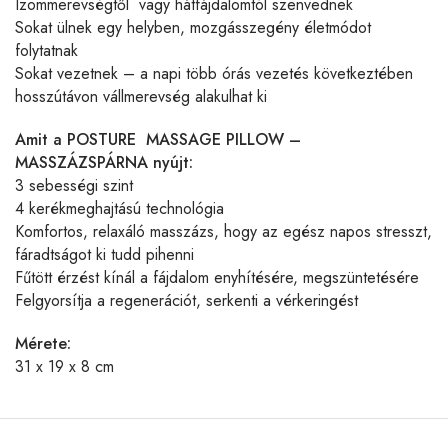
Izommerevségtől vagy hátfájdalomtól szenvednek
Sokat ülnek egy helyben, mozgásszegény életmódot
folytatnak
Sokat vezetnek – a napi több órás vezetés következtében
hosszútávon vállmerevség alakulhat ki
Amit a POSTURE MASSAGE PILLOW –
MASSZÁZSPÁRNA nyújt:
3 sebességi szint
4 kerékmeghajtású technológia
Komfortos, relaxáló masszázs, hogy az egész napos stresszt,
fáradtságot ki tudd pihenni
Fűtött érzést kínál a fájdalom enyhítésére, megszüntetésére
Felgyorsítja a regenerációt, serkenti a vérkeringést
Mérete:
31 x 19 x 8 cm