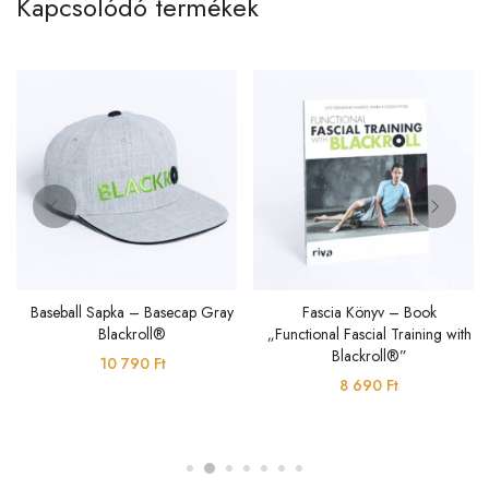
Kapcsolódó termékek
Baseball Sapka – Basecap Gray
Fascia Könyv – Book
Blackroll®
„Functional Fascial Training with
Blackroll®”
10 790
Ft
8 690
Ft