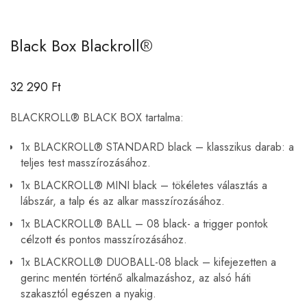
Black Box Blackroll®
32 290
Ft
BLACKROLL® BLACK BOX tartalma:
1x BLACKROLL® STANDARD black – klasszikus darab: a
teljes test masszírozásához.
1x BLACKROLL® MINI black – tökéletes választás a
lábszár, a talp és az alkar masszírozásához.
1x BLACKROLL® BALL – 08 black- a trigger pontok
célzott és pontos masszírozásához.
1x BLACKROLL® DUOBALL-08 black – kifejezetten a
gerinc mentén történő alkalmazáshoz, az alsó háti
szakasztól egészen a nyakig.