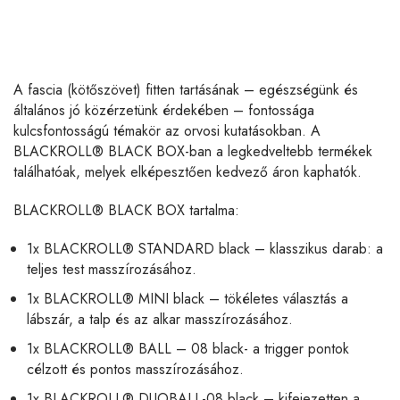
A fascia (kötőszövet) fitten tartásának – egészségünk és
általános jó közérzetünk érdekében – fontossága
kulcsfontosságú témakör az orvosi kutatásokban. A
BLACKROLL® BLACK BOX-ban a legkedveltebb termékek
találhatóak, melyek elképesztően kedvező áron kaphatók.
BLACKROLL® BLACK BOX tartalma:
1x BLACKROLL® STANDARD black – klasszikus darab: a
teljes test masszírozásához.
1x BLACKROLL® MINI black – tökéletes választás a
lábszár, a talp és az alkar masszírozásához.
1x BLACKROLL® BALL – 08 black- a trigger pontok
célzott és pontos masszírozásához.
1x BLACKROLL® DUOBALL-08 black – kifejezetten a