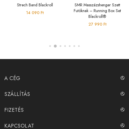
Strech Band Blackroll
SMR Masszázshenger Szett
Futóknak – Running Box Set
14 090
Ft
Blackroll®
27 990
Ft
A CÉG
SZÁLLÍTÁS
FIZETÉS
KAPCSOLAT