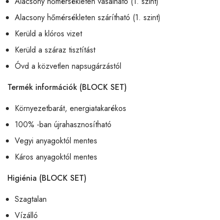
Alacsony hőmérsékleten vasalható (1. szint)
Alacsony hőmérsékleten szárítható (1. szint)
Kerüld a klóros vizet
Kerüld a száraz tisztítást
Óvd a közvetlen napsugárzástól
Termék információk (BLOCK SET)
Környezetbarát, energiatakarékos
100% -ban újrahasznosítható
Vegyi anyagoktól mentes
Káros anyagoktól mentes
Higiénia (BLOCK SET)
Szagtalan
Vízálló