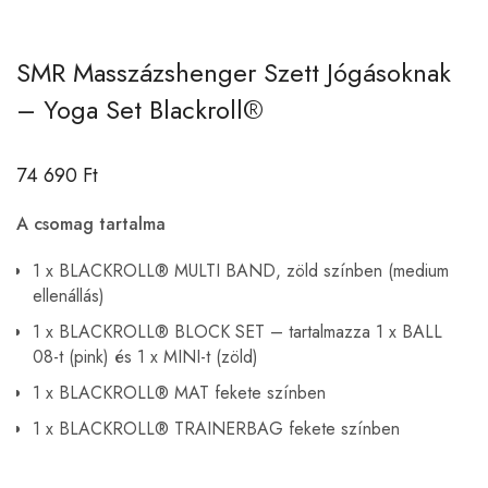
SMR Masszázshenger Szett Jógásoknak
– Yoga Set Blackroll®
74 690
Ft
A csomag tartalma
1 x BLACKROLL® MULTI BAND, zöld színben (medium
ellenállás)
1 x BLACKROLL® BLOCK SET – tartalmazza 1 x BALL
08-t (pink) és 1 x MINI-t (zöld)
1 x BLACKROLL® MAT fekete színben
1 x BLACKROLL® TRAINERBAG fekete színben