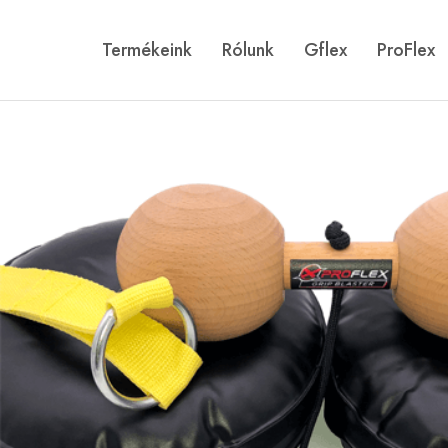
Termékeink
Rólunk
Gflex
ProFlex
Gflex
Történetünk
ProFlex
Galéria