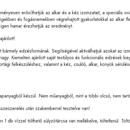
nyesen erősíthetjük az alkar és a kéz izomzatait, a speciális ová
zögekben és fogásnemekben végrehajtott gyakorlatokkal az alkar f
 igen hamar érezhetjük az eredményt.
jánlott!
et bármely edzésformának. Segítségével aktiválhatjuk azokat az iz
gy. Kiemelten ajánlott saját testúlyos és funkcionális edzések ki
ági felkészüléshez, valamint a kéz, csukló, alkar, könyök sérülések
alapanyagból készül. Nem műanyagból, mint a többi olcsó, nem tart
sszeszerelés után szakemberrel tesztelve van!
n 1 db vízzel tölthető súlyzótárcsa van mellékelve, töltetlenül. Töl