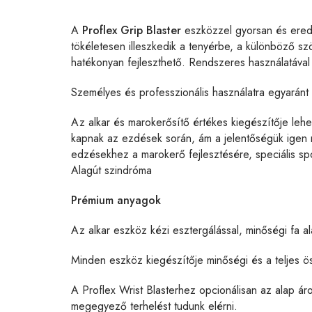
A
Proflex Grip Blaster
eszközzel gyorsan és eredmé
tökéletesen illeszkedik a tenyérbe, a különböző s
hatékonyan fejleszthető. Rendszeres használatával
Személyes és professzionális használatra egyaránt a
Az alkar és marokerősítő értékes kiegészítője leh
kapnak az ezdések során, ám a jelentőségük igen na
edzésekhez a marokerő fejlesztésére, speciális sport
Alagút szindróma
Prémium anyagok
Az alkar eszköz kézi esztergálással, minőségi fa 
Minden eszköz kiegészítője minőségi és a teljes ö
A Proflex Wrist Blasterhez opcionálisan az alap áro
megegyező terhelést tudunk elérni.