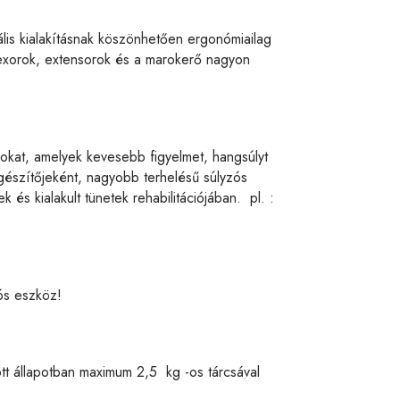
lis kialakításnak köszönhetően ergonómiailag
lexorok, extensorok és a marokerő nagyon
mokat, amelyek kevesebb figyelmet, hangsúlyt
egészítőjeként, nagyobb terhelésű súlyzós
 és kialakult tünetek rehabilitációjában. pl. :
ós eszköz!
tött állapotban maximum 2,5 kg -os tárcsával