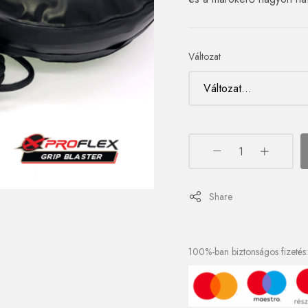
Változat
Share
100%-ban biztonságos fizetés: