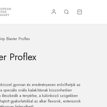
rip Blaster Proflex
re
Kiegészítők
er Proflex
szközzel gyorsan és eredményesen erősíthetjük az
 a speciális ovális kialakításnak köszönhetően
n illeszkedik a tenyérbe, a különböző szögekben
tott gyakorlatokkal az alkar flexorok, extensorok
ékonyan fejleszthető.