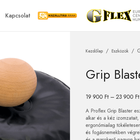
Kapcsolat
Kiszállítási árak
/
/
G
Kezdőlap
Eszközök
Blackroll
Swedish Postu
Grip Blast
19 900
Ft
–
23 900
Ft
A Proflex Grip Blaster e
alkar és a kéz izomzatait,
ergonómiailag tökéletese
és fogásnemekben végrehaj
és a marokerő nagyon hat