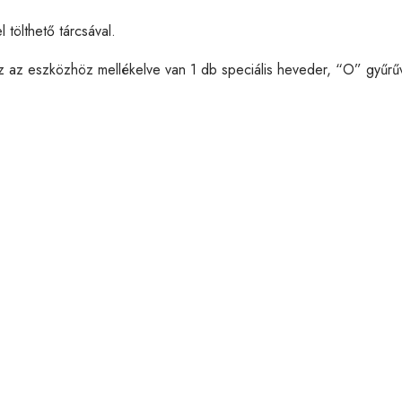
 tölthető tárcsával.
hoz az eszközhöz mellékelve van 1 db speciális heveder, “O” gyűrű
TOVÁBBI INFORMÁCIÓK