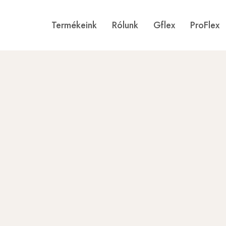
Termékeink
Rólunk
Gflex
ProFlex
Gflex
Történetünk
ProFlex
Galéria