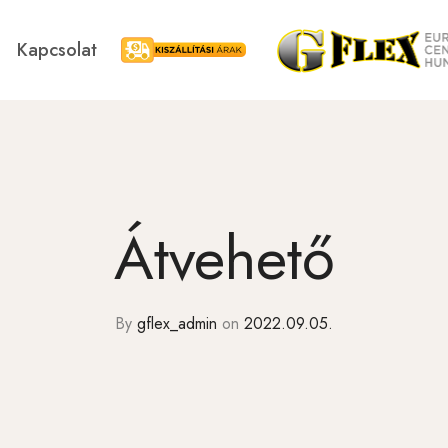
Kapcsolat
Kiszállítási árak
Blackroll
Swedish Postu
Átvehető
By
gflex_admin
on
2022.09.05.