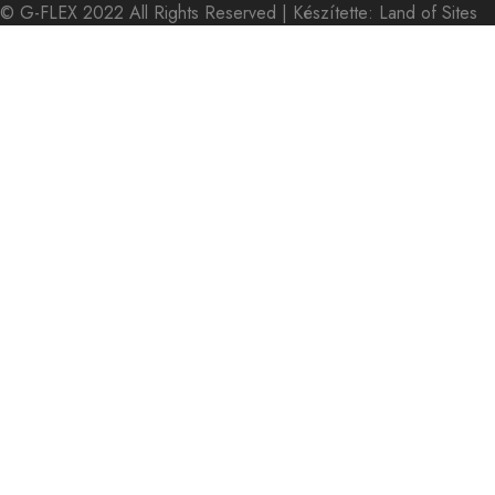
©
G-FLEX
2022 All Rights Reserved | Készítette:
Land of Sites